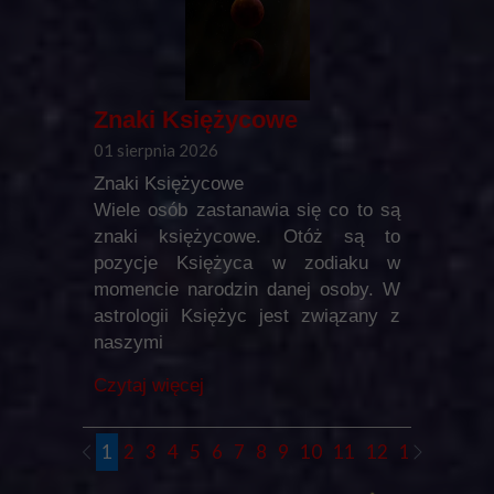
Znaki Księżycowe
01 sierpnia 2026
Znaki Księżycowe
Wiele osób zastanawia się co to są
znaki księżycowe. Otóż są to
pozycje Księżyca w zodiaku w
momencie narodzin danej osoby. W
astrologii Księżyc jest związany z
naszymi
Czytaj więcej
1
2
3
4
5
6
7
8
9
10
11
12
13
14
15