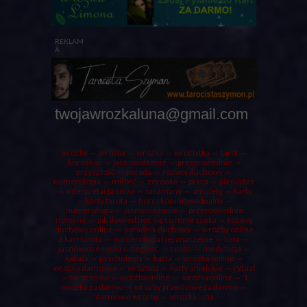
REKLAM
A
twojawrozkaluna@gmail.com
wróżby
⇔ wróżba ⇔
wróżka
⇔ wróżbitka ⇔
tarot
⇔
horoskop ⇔ jasnowidzenie ⇔ przepowiednie ⇔
przyszłość ⇔
porada
⇔ rozwój duchowy ⇔
numerologia ⇔ miłość ⇔ zdrowie ⇔ praca ⇔ pieniądze
⇔ interpretacja snów ⇔ talizmany ⇔ amulety ⇔
karty
⇔ karty tarota ⇔ horoskop indywidualny ⇔
numerologia
⇔ jasnowidzenie ⇔ przepowiednie
miłosne ⇔ jak dowiedzieć się co mnie czeka ⇔ rozwój
duchowy online ⇔ poradnik duchowy ⇔ wróżby online
z kart tarota ⇔ numerologia i jej znaczenie ⇔
luna
⇔
jasnowidzenie na odległość ⇔ seans ⇔ medytacja ⇔
kabała ⇔ psychologia ⇔ karta ⇔ wróżka online ⇔
wróżka darmowa
⇔
wróżbita
⇔
karty anielskie
⇔
rytuał
⇔ tarot snów ⇔ wróżbaonline ⇔ wróżkaonline ⇔
1
wróżba za darmo
⇔ wróżby prawdziwe za darmo ⇔
darmowe wróżby ⇔ wróżka luna