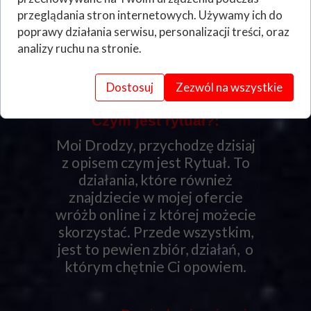
Czytaj dalej...
przeglądania stron internetowych. Używamy ich do
poprawy działania serwisu, personalizacji treści, oraz
analizy ruchu na stronie.
Dostosuj
Zezwól na wszystkie
Czym jest rytuał?:
Moi Drodzy, przychodzę dzisiaj
z opisem czym jest Rytuał. To
działania, które również
znajdziecie w mojej ofercie
wróżb online i z której możecie
skorzystać. Przede wszystkim,
jest to pewien zbiór, działań, o
którym chętnie Ci opowiem.