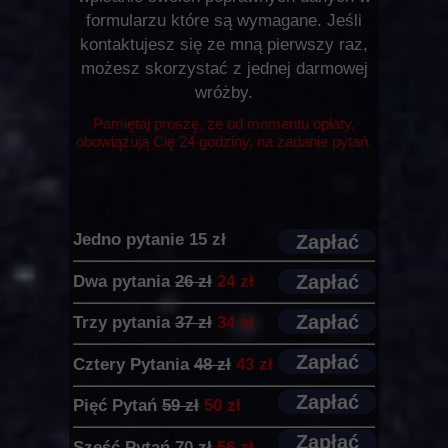
formularzu które są wymagane. Jeśli
kontaktujesz się ze mną pierwszy raz,
możesz skorzystać z jednej darmowej
wróżby.
Pamiętaj proszę, że od momentu opłaty,
obowiązują Cię 24 godziny, na zadanie pytań.
Jedno pytanie 15 zł
Zapłać
Zapłać
Dwa pytania
26 zł
24 zł
Zapłać
Trzy pytania
37 zł
34 zł
Zapłać
Cztery Pytania
48 zł
43 zł
Zapłać
Pięć Pytań
59 zł
50 zł
Zapłać
Sześć Pytań
70 zł
56 zł