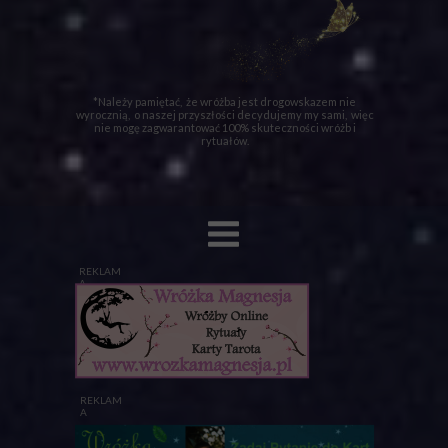
*Należy pamiętać, że wróżba jest drogowskazem nie
wyrocznią, o naszej przyszłości decydujemy my sami, więc
nie mogę zagwarantować 100% skuteczności wróżb i
rytuałów.
REKLAM
A
REKLAM
A