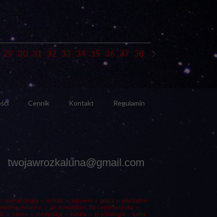
29
30
31
32
33
34
35
36
37
38
39
40
41
42
43
ści
Cennik
Kontakt
Regulamin
twojawrozkaluna@gmail.com
 numerologia ⇔ miłość ⇔ zdrowie ⇔ praca ⇔ pieniądze
ednie miłosne ⇔ jak dowiedzieć się co mnie czeka ⇔
ść ⇔ seans ⇔ medytacja ⇔ kabała ⇔ psychologia ⇔ karta