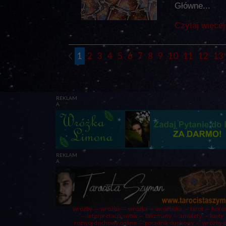
Główne...
Czytaj więcej
1
2
3
4
5
6
7
8
9
10
11
12
13
REKLAM
A
REKLAM
A
wróżby
⇔ wróżba ⇔
wróżka
⇔ wróżbitka ⇔
tarot
⇔ horos
⇔ interpretacja snów ⇔ talizmany ⇔ amulety ⇔
karty
rozwój duchowy online ⇔ poradnik duchowy ⇔ wróżby onl