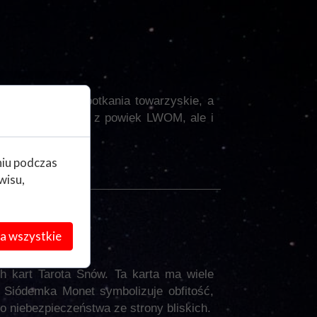
cia do ludzi, spotkania towarzyskie, a
dzie spędzało sen z powiek LWOM, ale i
.
niu podczas
wisu,
a wszystkie
ch kart Tarota Snów. Ta karta ma wiele
. Siódemka Monet symbolizuje obfitość,
 niebezpieczeństwa ze strony bliskich.