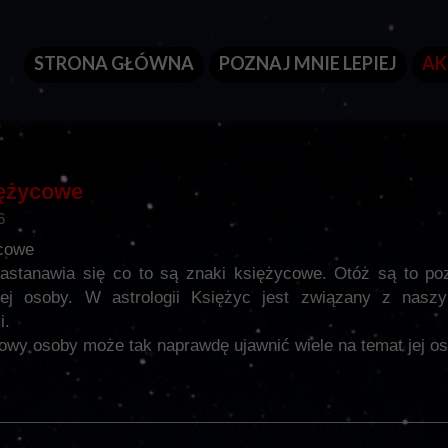
STRONA GŁÓWNA
POZNAJ MNIE LEPIEJ
AK
iężycowe
6
cowe
astanawia się co to są znaki księżycowe. Otóż są to p
nej osoby. W astrologii Księżyc jest związany z nasz
i.
wy osoby może tak naprawdę ujawnić wiele na temat jej oso