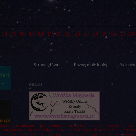
14
15
16
17
18
19
20
21
22
23
24
25
26
27
28
Strona główna
Poznaj mnie lepiej
Aktualno
REKLAM
A
kop ⇔ jasnowidzenie ⇔ przepowiednie ⇔ przyszłość ⇔
porada
⇔ rozwój duchowy ⇔
⇔ karty tarota ⇔ horoskop indywidualny ⇔
numerologia
⇔ jasnowidzenie ⇔ przepowi
ine z kart tarota ⇔ numerologia i jej znaczenie ⇔
luna
⇔ jasnowidzenie na odległo