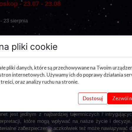
oskop - 23.07 - 23.08
- 23 sierpnia
anie w tym okresie czasu będą poszukiwały miłości. Wyjś
a pliki cookie
ie na portalach randkowych drugiej połówki, to coś co bę
 część miesiąca, będzie zdecydowanie sprzyjała temu, by..
łe pliki danych, które są przechowywane na Twoim urządze
stron internetowych. Używamy ich do poprawy działania ser
 treści, oraz analizy ruchu na stronie.
 Monet - Tarot Snów
Dostosuj
Zezwól n
et z Tarota Snów
et jest jednym z najbardziej tajemniczych i intrygujący
terpretacji, które mogą wpływać na nasze życie i decyzje
aterialne zabezpieczenie aczkolwiek też może nawiązywać do