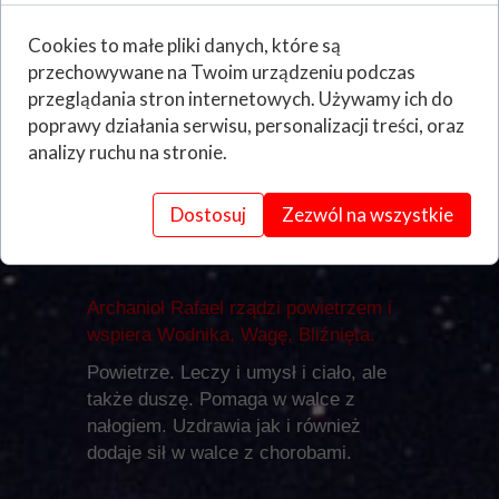
Archanioł Uriel stoi na straży znaków
Cookies to małe pliki danych, które są
ziemskich i zajmuje się Koziorożcem,
przechowywane na Twoim urządzeniu podczas
Panną, Bykiem.
przeglądania stron internetowych. Używamy ich do
poprawy działania serwisu, personalizacji treści, oraz
Ziemia. Jest w stanie odciągnąć od
analizy ruchu na stronie.
Ciebie problemy, znaleźć wyjście z
każdej sytuacji, dodaje pewności
siebie. Pomaga finansowo. Daje
Dostosuj
Zezwól na wszystkie
solidność, rzetelność.
Archanioł Rafael rządzi powietrzem i
wspiera Wodnika, Wagę, Bliźnięta.
Powietrze. Leczy i umysł i ciało, ale
także duszę. Pomaga w walce z
nałogiem. Uzdrawia jak i również
dodaje sił w walce z chorobami.