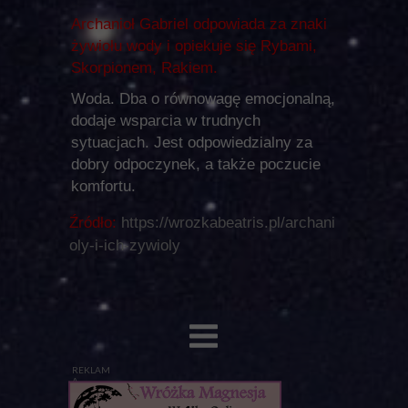
Archanioł Gabriel odpowiada za znaki
żywiołu wody i opiekuje się Rybami,
Skorpionem, Rakiem.
Woda. Dba o równowagę emocjonalną,
dodaje wsparcia w trudnych
sytuacjach. Jest odpowiedzialny za
dobry odpoczynek, a także poczucie
komfortu.
Źródło:
https://wrozkabeatris.pl/archani
oly-i-ich-zywioly
REKLAM
A