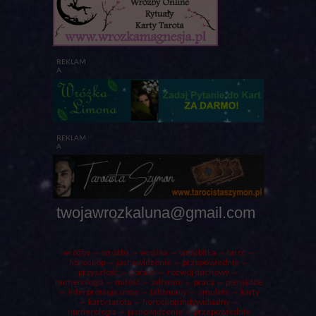
REKLAM
A
REKLAM
A
twojawrozkaluna@gmail.com
wróżby
⇔ wróżba ⇔
wróżka
⇔ wróżbitka ⇔
tarot
⇔
horoskop ⇔ jasnowidzenie ⇔ przepowiednie ⇔
przyszłość ⇔
porada
⇔ rozwój duchowy ⇔
numerologia ⇔ miłość ⇔ zdrowie ⇔ praca ⇔ pieniądze
⇔ interpretacja snów ⇔ talizmany ⇔ amulety ⇔
karty
⇔ karty tarota ⇔ horoskop indywidualny ⇔
numerologia
⇔ jasnowidzenie ⇔ przepowiednie