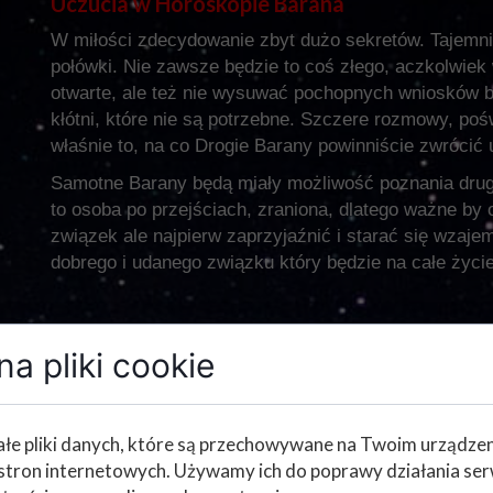
Uczucia w Horoskopie Barana
W miłości zdecydowanie zbyt dużo sekretów. Tajemni
połówki. Nie zawsze będzie to coś złego, aczkolwiek
otwarte, ale też nie wysuwać pochopnych wniosków b
kłótni, które nie są potrzebne. Szczere rozmowy, pośw
właśnie to, na co Drogie Barany powinniście zwrócić 
Samotne Barany będą miały możliwość poznania drugie
to osoba po przejściach, zraniona, dlatego ważne by 
związek ale najpierw zaprzyjaźnić i starać się wzaje
dobrego i udanego związku który będzie na całe życie
Praca w Horoskopie Barana
a pliki cookie
Drogie Barany, niestety ale okolice 23 marca to będz
niestabilnie ze swoją pracą, będą mogły się w tym ok
walki. Ważne będzie odejść z klasą i pokojowo, bowie
łe pliki danych, które są przechowywane na Twoim urządze
przy odpowiednim zaangażowaniu, to już z początki
stron internetowych. Używamy ich do poprawy działania ser
zatrudnienie. To będzie dobry czas na zmiany, czas 