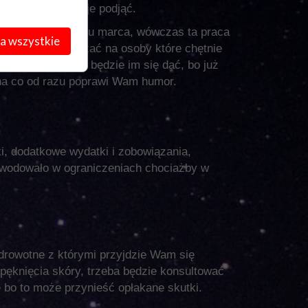
nie będzie można je podjąć.
a ostatnim tygodniu marca, wówczas ta praca
a wszystkie
żne będzie by uważać na osoby które chętnie
 celu. Nie warto będzie im się dać, bo już
na co od razu poprawi Wam humor.
i, dodatkowe wydatki i zobowiązania,
owodowało w ograniczeniach chociażby w
drowotne z którymi przyjdzie Wam się
pęknięcia skóry, trzeba będzie konsultować
ę bo to może przynieść opłakane skutki.