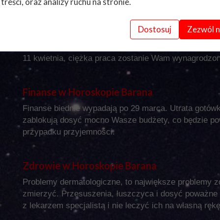
 treści, oraz analizy ruchu na stronie.
tej pory były gdzieś głęboko tłumione, a teraz odważ
Te Barany które szukają pracy, powinny się skupić n
Dostosuj
Zezwól n
się znajdzie, będzie stabilna i dobrze płatna, ale wa
wbiją szpilę w nowej pracy i przeszkodzą w dążeniu do
11 kwietnia, ciężka praca zostanie Wam wynagrodzo
Finanse w Horoskopie Barana
Finanse biednie wypadają po 29 marca. Utrata gotówk
zablokują dosyć mocno Wasze budżety, co będzie p
przypadku przyjemności.
Zdrowie w Horoskopie Barana
Problemy dermatologiczne, to największe problemy z
zmierzyć. Przesuszenia, łuszczyca i dosyć poważne 
z lekarzem specjalistą i nie leczyć ich na własną ręk