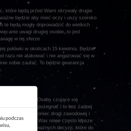
c, które będą przed Wami skrywały drugie
 ważne będzie aby mieć oczy i uszy szeroko
o te będą mogły doprowadzić do wielkich
ięcanie uwagi drugiej osobie, to jest
uwagę w tej sferze
j połówki w okolicach 15 kwietnia. Będzie
od razu nie atakować i nie angażować się w
mnie sobie zaufać. To będzie gwarancja
.
ie czas zwolnień. Osoby czujące się
resie czasu z nią pożegnać i to bez żadnej
m to nie będzie koniec drogi zawodowej i
niu podczas
em kwietnia czeka Was nowe często lepsze
wisu,
na podejmowanie ważnych decyzji, które do