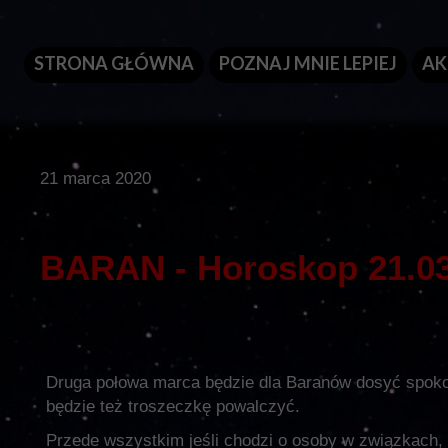
STRONA GŁÓWNA
POZNAJ MNIE LEPIEJ
AK
21 marca 2020
BARAN - Horoskop 21.03 
Druga połowa marca będzie dla Baranów dosyć spokojn
będzie też troszeczkę powalczyć.
Przede wszystkim jeśli chodzi o osoby w związkach, 