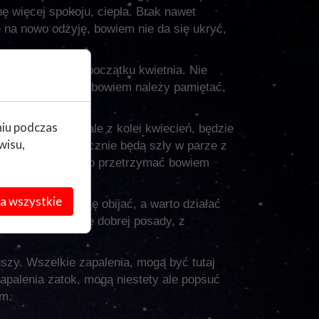
ę więcej spokoju, ciepła. Brak nawet
e na nowo odżyję, bowiem nie da się ukryć,
rzynajmniej do początku kwietnia. Nie
rzystajcie z życia bowiem należy pamiętać,
niu podczas
yć spokojnie, ale z kolei kwiecień, będzie
wisu,
które niekoniecznie będą szły w parze z
 i postarać się to przetrzymać bowiem
a wszystkie
y. Nie ma co się obijać, a warto działać
ezienie naprawdę dobrej posady, z
szy. Wszelkie zapalenia, mogą być tutaj
apalenia zatok, mogą niestety ale popsuć
om.