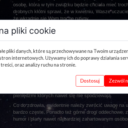
osobę, która w tym związku będzie chciała mieć troch
drobnych kłótni sprawi, że w kwietniu, Wasze uczuci
że wkradnie się Wam trochę rutyny.
a pliki cookie
Osoby samotne, powinny dać sobie na wstrzymanie. P
warto na siłę szukać drugiej połówki. Bawcie się i ko
że związek wiążę się również z wyrzeczeniami.
łe pliki danych, które są przechowywane na Twoim urządze
W pracy natomiast, końcówka marca zapowiada się dos
stron internetowych. Używamy ich do poprawy działania ser
miesiącem nowych wyzwań, dodatkowych obowiązków, 
 treści, oraz analizy ruchu na stronie.
dobrym wynagrodzeniem, dlatego warto zacisnąć zęby
kolejne miesiące mogą Wam to wynagrodzić.
Dostosuj
Zezwól n
Końcówka marca to również czas na poszukiwanie prac
bowiem osoby bezrobotne, będą miały szanse na znal
pieniędzmi których nawet się nie spodziewają.
Co do zdrowia, ewidentnie należy zwrócić uwagę na u
bardzo częste. Ponadto też górne drogi oddechowe, z
humor i plany nawet najbardziej zahartowanym osob