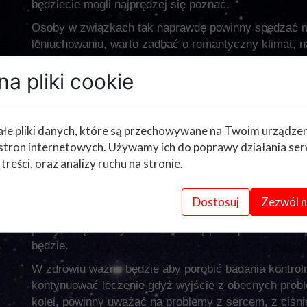
będziecie mogli najprędzej się poznać.
Osoby w związkach tak naprawdę powinny spędzać m
leniuchowaniu, warto zadbać o romantyczny klimat, n
sercu, które było w momencie tych pierwszych słów
a pliki cookie
uważać, na nerwowość pod koniec maja, ponieważ wp
W finansach apeluje o rozwagę, o przemyślane wydat
będą się trzymać. Szczególnie końcówka kwietnia bę
łe pliki danych, które są przechowywane na Twoim urządze
też wyłudzeniami wzrośnie z początkiem maja, więc 
stron internetowych. Używamy ich do poprawy działania ser
Praca wygląda bardzo spokojnie. Osoby zatrudnione bę
 treści, oraz analizy ruchu na stronie.
przede wszystkim będą bardziej docenione przez sze
miesiące będzie jeszcze większa.
Dostosuj
Zezwól n
Osoby bezrobotne niech się szykują, bowiem już p
pracy, dzięki którym uda Wam się podreperować swój b
będzie.
W zdrowiu ważne będzie aby porobić badania kontroln
kontynuować leczenie gdyż wyjście z obecnych prob
kolei, powinny uważać na problemy z sercem, z ciśni