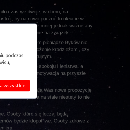
iło czas we dwoje, w domu, na
astrój, by na nowo poczuć to ukłucie w
 KOCHAM CIĘ. Nie mniej jednak ważne aby
łynie to negatywnie na związek.
ki, zakupy, bowiem pieniądze Byków nie
dzie biedna. Zagrożenie kradzieżami, czy
niu podczas
warto pozostać czujnym.
wisu,
dą miały trochę spokoju i lenistwa, a
fa, co sprawi że motywacja na przyszłe
a wszystkie
o MAJÓWCE, czekają Was nowe propozycję
udżet, ale praca na stałe niestety to nie
e. Osoby które się leczą, będą
lemów będzie kłopotliwe. Osoby zdrowe z
eniem.