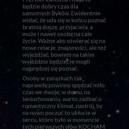
będzie dobry czas dla
samotnych Byków. Ewidentnie
widać, że uda się w końcu poznać
bratnią duszę, przyjaciela, a
może i nawet osobę na całe
życie. Ważne aby otwierać się na
nowe relacje, znajomości, ale też
wyjeżdżać, bowiem na takim
wyjeździe będziecie mogli
najprędzej się poznać.
Osoby w związkach tak
naprawdę powinny spędzać miło
czas we dwoje, w domu, na
leniuchowaniu, warto zadbać o
romantyczny klimat, nastrój, by
na nowo poczuć to ukłucie w
sercu, które było w momencie
tych pierwszych słów KOCHAM