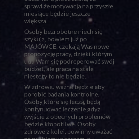
sprawi że motywacja na przyszłe
miesiące będzie jeszcze
większa.
Osoby bezrobotne niech się
szykują, bowiem już po
MAJÓWCE, czekają Was nowe
propozycję pracy, dzięki którym
uda Wam się podreperować swój
budżet, ale praca na stałe
niestety to nie będzie.
W zdrowiu ważne będzie aby
porobić badania kontrolne.
Osoby które się leczą, będą
kontynuować leczenie gdyż
wyjście z obecnych problemów
będzie kłopotliwe. Osoby
zdrowe z kolei, powinny uważać
na problemy z sercem, z