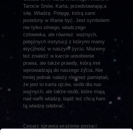
Tarocie Snów. Karta, przedstawiająca
siłę. Władzę. Potęgę, którą sami
jesteśmy w stanie być. Jest symbolem
nie tylko silnego, władczego
człowieka, ale również ważnych,
potężnych instytucji z którymi mamy
styczność w naszym życiu. Możemy
też znaleźć w karcie uosobienie
prawa, ale także prawdy, którą inni
wprowadzają do naszego życia. Nie
mniej jednak należy również pamiętać,
że jest to karta ojców, osób dla nas
ważnych, ale także osób, które mają
nad nami władzę, bądź też chcą nam
tą władzę odebrać.
Cesarz sprawia wrażenie postaci