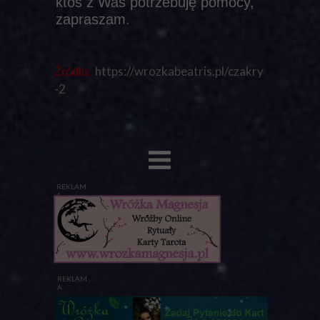
ktoś z Was potrzebuję pomocy,
zapraszam.
https://wrozkabeatris.pl/czakry
Źródło:
-2
REKLAM
A
REKLAM
A