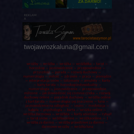
REKLAM
A
twojawrozkaluna@gmail.com
wróżby
⇔ wróżba ⇔
wróżka
⇔ wróżbitka ⇔
tarot
⇔
horoskop ⇔ jasnowidzenie ⇔ przepowiednie ⇔
przyszłość ⇔
porada
⇔ rozwój duchowy ⇔
numerologia ⇔ miłość ⇔ zdrowie ⇔ praca ⇔ pieniądze
⇔ interpretacja snów ⇔ talizmany ⇔ amulety ⇔
karty
⇔ karty tarota ⇔ horoskop indywidualny ⇔
numerologia
⇔ jasnowidzenie ⇔ przepowiednie
miłosne ⇔ jak dowiedzieć się co mnie czeka ⇔ rozwój
duchowy online ⇔ poradnik duchowy ⇔ wróżby online
z kart tarota ⇔ numerologia i jej znaczenie ⇔
luna
⇔
jasnowidzenie na odległość ⇔ seans ⇔ medytacja ⇔
kabała ⇔ psychologia ⇔ karta ⇔ wróżka online ⇔
wróżka darmowa
⇔
wróżbita
⇔
karty anielskie
⇔
rytuał
⇔ tarot snów ⇔ wróżbaonline ⇔ wróżkaonline ⇔
1
wróżba za darmo
⇔ wróżby prawdziwe za darmo ⇔
darmowe wróżby ⇔ wróżka luna