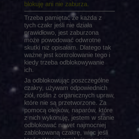
blokuję ani nie zaburza.
Trzeba pamiętać że każda z
tych czakr jeśli nie działa
prawidłowo, jest zaburzona
może powodować odwrotne
skutki niż opisałam. Dlatego tak
ważne jest kontrolowanie tego i
kiedy trzeba odblokowywanie
ich.
Ja odblokowując poszczególne
czakry, używam odpowiednich
ziół, roślin z organicznych upraw,
które nie są przetworzone. Za
pomocą olejków, naparów, które
z nich wykonuję, jestem w stanie
odblokować nawet najmocniej
zablokowaną czakrę, więc jeśli