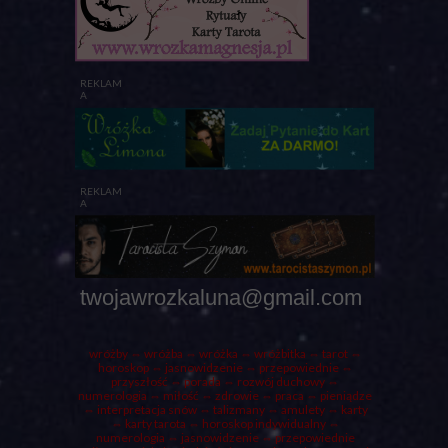
REKLAM
A
REKLAM
A
twojawrozkaluna@gmail.com
wróżby
⇔ wróżba ⇔
wróżka
⇔ wróżbitka ⇔
tarot
⇔
horoskop ⇔ jasnowidzenie ⇔ przepowiednie ⇔
przyszłość ⇔
porada
⇔ rozwój duchowy ⇔
numerologia ⇔ miłość ⇔ zdrowie ⇔ praca ⇔ pieniądze
⇔ interpretacja snów ⇔ talizmany ⇔ amulety ⇔
karty
⇔ karty tarota ⇔ horoskop indywidualny ⇔
numerologia
⇔ jasnowidzenie ⇔ przepowiednie