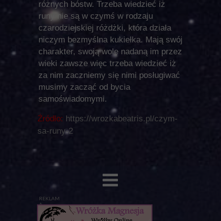
różnych bóstw. Trzeba wiedzieć iż
runy nie są w czymś w rodzaju
czarodziejskiej różdżki, która działa
niczym bezmyślna kukiełka. Mają swój
charakter, swoją wolę nadaną im przez
wieki zawsze więc trzeba wiedzieć iż
za nim zaczniemy się nimi posługiwać
musimy zacząć od bycia
samoświadomymi.
Źródło:
https://wrozkabeatris.pl/czym-
sa-runy-2
REKLAM
A