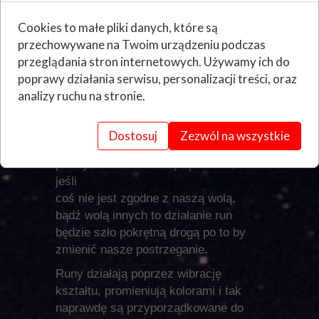
Ale to właśnie ta energia jest
Cookies to małe pliki danych, które są
odpowiedzialna za to, jakie zmiany
przechowywane na Twoim urządzeniu podczas
zostaną wywołane w naszym życiu.
przeglądania stron internetowych. Używamy ich do
Dlatego też ważne jest to co robimy.
poprawy działania serwisu, personalizacji treści, oraz
Musimy być bardzo świadomi tego, a
analizy ruchu na stronie.
co za tym idzie mieć czyste intencje,
konkretne cele które chcemy przy
pomocy run osiągnąć.
Dostosuj
Zezwól na wszystkie
Trzeba też pamiętać iż one
praktycznie zawsze będą działać, ale
jeśli
coś nie jest zgodne z naszą wolą,
bądź wolą innych to działanie run
będzie szło pokrętną drogą po to by
zmienić nasze postrzeganie.
Runy działają poprzez wibrację
kształtu, promieniują kolorami i tak
naprawdę są przyporządkowane do