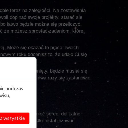
obie teraz na zaległości. Na zostawiania
oli dopinać swoje projekty, starać się
 bo łatwo będzie można się przeliczyć.
ać że możesz sprostać zadaniom, które
iej. Może się okazać to praca Twoich
 nowym roku docenisz to, że udało Ci się
ż mocno nadszarpnięty, będzie musiał się
ować, nad czymś dwa razy się zastanowić,
niu podczas
wisu,
oże Ci przypomnieć serce, delikatne
a wszystkie
a Ci się to wszystko ustabilizować