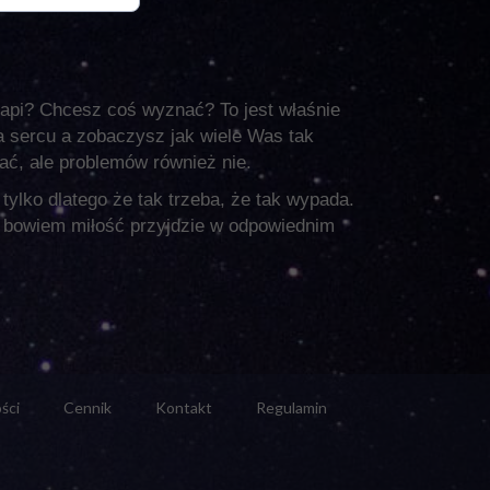
trapi? Chcesz coś wyznać? To jest właśnie
na sercu a zobaczysz jak wiele Was tak
ać, ale problemów również nie.
 tylko dlatego że tak trzeba, że tak wypada.
ie bowiem miłość przyjdzie w odpowiednim
ści
Cennik
Kontakt
Regulamin