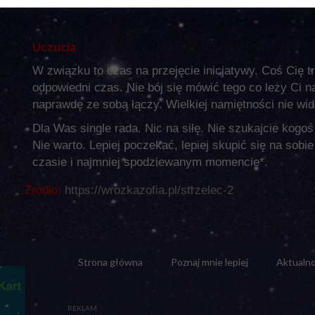
Uczucia
W związku to czas na przejęcie inicjatywy. Coś Cię 
odpowiedni czas. Nie bój się mówić tego co leży Ci 
naprawdę ze sobą łączy. Wielkiej namiętności nie wid
Dla Was single rada. Nic na siłę. Nie szukajcie kogoś
Nie warto. Lepiej poczekać, lepiej skupić się na sob
czasie i najmniej spodziewanym momencie*.
Źródło:
https://wrozkazofia.pl/strzelec-2
Strona główna
Poznaj mnie lepiej
Aktualno
REKLAM