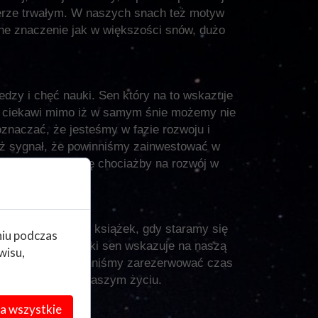
kterze trwałym. W naszych snach też motyw
żne znaczenie jak w większości snów, dużo
dzy i chęć nauki. Sen który na to wskazuje
s ciekawi mimo iż w samym śnie możemy nie
znaczać, że jesteśmy w fazie rozwoju i
eż sygnał, że powinniśmy zainwestować w
y dać sobie szansę chociażby na rozwój w
dzie jest wiele książek, gdy staramy się
niu podczas
imy tego zrobić. Taki sen wskazuje na naszą
wisu,
ć sygnał, że powinniśmy zarezerwować czas
 innych zmian w naszym życiu.
a wszystkie