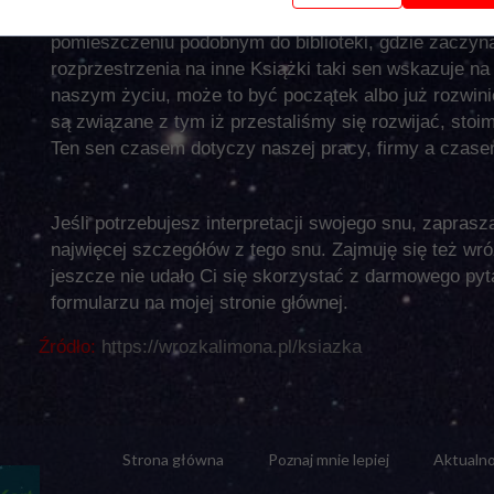
Pojawia się też często sen a można go nazwać nawe
pomieszczeniu podobnym do biblioteki, gdzie zaczyna
rozprzestrzenia na inne Książki taki sen wskazuje n
naszym życiu, może to być początek albo już rozwin
są związane z tym iż przestaliśmy się rozwijać, sto
Ten sen czasem dotyczy naszej pracy, firmy a czase
Jeśli potrzebujesz interpretacji swojego snu, zaprasz
najwięcej szczegółów z tego snu. Zajmuję się też wróżb
jeszcze nie udało Ci się skorzystać z darmowego pyt
formularzu na mojej stronie głównej.
Źródło:
https://wrozkalimona.pl/ksiazka
Strona główna
Poznaj mnie lepiej
Aktualno