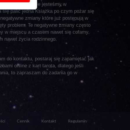
t koszmarem gdzie jesteśmy w
 się palić jedna Książka po czym pożar się
a negatywne zmiany które już postępują w
ięty problem. Te negatywne zmiany często
imy w miejscu a czasem nawet się cofamy.
m nawet życia rodzinnego.
am do kontaktu, postaraj się zapamiętać jak
ami online z kart tarota, dlatego jeśli
ania, to zapraszam do zadania go w
ści
Cennik
Kontakt
Regulamin