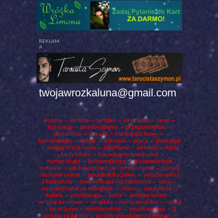
REKLAM
A
twojawrozkaluna@gmail.com
wróżby
⇔ wróżba ⇔
wróżka
⇔ wróżbitka ⇔
tarot
⇔
horoskop ⇔ jasnowidzenie ⇔ przepowiednie ⇔
przyszłość ⇔
porada
⇔ rozwój duchowy ⇔
numerologia ⇔ miłość ⇔ zdrowie ⇔ praca ⇔ pieniądze
⇔ interpretacja snów ⇔ talizmany ⇔ amulety ⇔
karty
⇔ karty tarota ⇔ horoskop indywidualny ⇔
numerologia
⇔ jasnowidzenie ⇔ przepowiednie
miłosne ⇔ jak dowiedzieć się co mnie czeka ⇔ rozwój
duchowy online ⇔ poradnik duchowy ⇔ wróżby online
z kart tarota ⇔ numerologia i jej znaczenie ⇔
luna
⇔
jasnowidzenie na odległość ⇔ seans ⇔ medytacja ⇔
kabała ⇔ psychologia ⇔ karta ⇔ wróżka online ⇔
wróżka darmowa
⇔
wróżbita
⇔
karty anielskie
⇔
rytuał
⇔ tarot snów ⇔ wróżbaonline ⇔ wróżkaonline ⇔
1
wróżba za darmo
⇔ wróżby prawdziwe za darmo ⇔