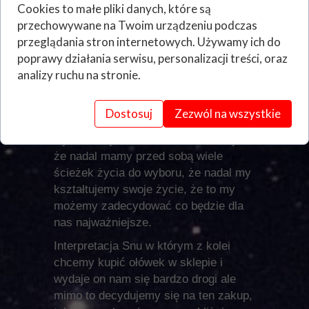
dalej, taki sen niestety nie jest dla nas
Cookies to małe pliki danych, które są
pozytywny, wskazuje on że już
przechowywane na Twoim urządzeniu podczas
niedługo popełnimy duży błąd w
przeglądania stron internetowych. Używamy ich do
naszym życiu i możesz płacić jego
poprawy działania serwisu, personalizacji treści, oraz
cenę przez naprawdę długi czas.
analizy ruchu na stronie.
Kolejnym snem w którym ołówek ma
bardzo duże znaczenie to sen o
Dostosuj
Zezwól na wszystkie
fabryce gdzie ten przedmiot jest
wytwarzany, sen ten mówi nam o tym
że nadal mamy przed sobą wiele
ścieżek życia do wyboru, że nadal my
kształtujemy swoje życie, że to my
możemy zadecydować co będzie dla
nas najważniejsze.
Interpretacja Snu w którym z kolei
chcemy kupić ołówek w sklepie i
wydaje on nam się bardzo drogi ale
mimo to decydujemy się na ten zakup,