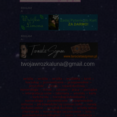
REKLAM
A
REKLAM
A
twojawrozkaluna@gmail.com
wróżby
⇔ wróżba ⇔
wróżka
⇔ wróżbitka ⇔
tarot
⇔
horoskop ⇔ jasnowidzenie ⇔ przepowiednie ⇔
przyszłość ⇔
porada
⇔ rozwój duchowy ⇔
numerologia ⇔ miłość ⇔ zdrowie ⇔ praca ⇔ pieniądze
⇔ interpretacja snów ⇔ talizmany ⇔ amulety ⇔
karty
⇔ karty tarota ⇔ horoskop indywidualny ⇔
numerologia
⇔ jasnowidzenie ⇔ przepowiednie
miłosne ⇔ jak dowiedzieć się co mnie czeka ⇔ rozwój
duchowy online ⇔ poradnik duchowy ⇔ wróżby online
z kart tarota ⇔ numerologia i jej znaczenie ⇔
luna
⇔
jasnowidzenie na odległość ⇔ seans ⇔ medytacja ⇔