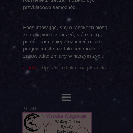
rozstanie z rzeczą, może to być
przykładowo samochód.
Podsumowując, sny o randkach niosą
ze sobą wiele znaczeń, które mogą
pomóc nam lepiej zrozumieć nasze
pragnienia ale też taki sen może
zapowiadać zmiany w naszym życiu.
Źródło:
https://wrozkalimona.pl/randka
REKLAM
A