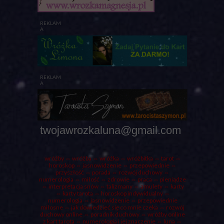
REKLAM
A
REKLAM
A
twojawrozkaluna@gmail.com
wróżby
⇔ wróżba ⇔
wróżka
⇔ wróżbitka ⇔
tarot
⇔
horoskop ⇔ jasnowidzenie ⇔ przepowiednie ⇔
przyszłość ⇔
porada
⇔ rozwój duchowy ⇔
numerologia ⇔ miłość ⇔ zdrowie ⇔ praca ⇔ pieniądze
⇔ interpretacja snów ⇔ talizmany ⇔ amulety ⇔
karty
⇔ karty tarota ⇔ horoskop indywidualny ⇔
numerologia
⇔ jasnowidzenie ⇔ przepowiednie
miłosne ⇔ jak dowiedzieć się co mnie czeka ⇔ rozwój
duchowy online ⇔ poradnik duchowy ⇔ wróżby online
z kart tarota ⇔ numerologia i jej znaczenie ⇔
luna
⇔