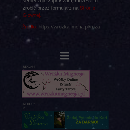
serdecznie zapraszam, możesz to
zrobić przez formularz na
Stronie
Głównej.
Źródło:
https://wrozkalimona.pl/roza
REKLAM
A
REKLAM
A