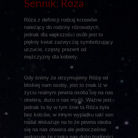
Sennik: Róża
Róża z definicji rodzaj krzewów
należący do rodziny różowatych,
jednak dla większości osób jest to
piękny kwiat zazwyczaj symbolizujący
uczucie, częsty prezent od
mężczyzny dla kobiety.
Gdy śnimy że otrzymujemy Różę od
bliskiej nam osoby, jest to znak iż w
życiu realnym pewna osoba się na nas
otwiera, dużo o nas myśli. Ważne jest
jednak to by w tym śnie ta Róża była
bez kolców, w innym wypadku taki sen
nadal wskazuje na to że pewna osoba
się na nas otwiera ale jednocześnie
wskazuje że czeka nas dużo trudności