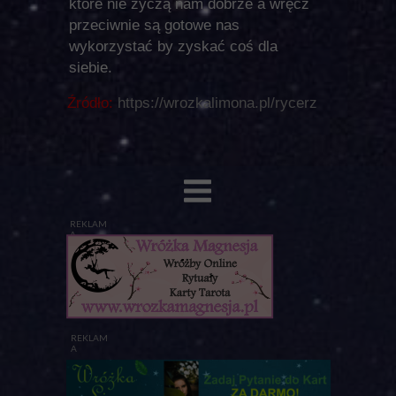
które nie życzą nam dobrze a wręcz
przeciwnie są gotowe nas
wykorzystać by zyskać coś dla
siebie.
Źródło:
https://wrozkalimona.pl/rycerz
REKLAM
A
REKLAM
A