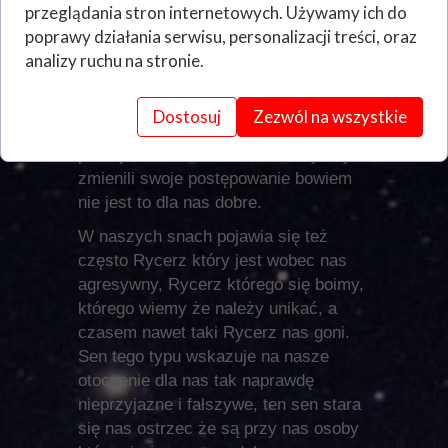
zbroi a do tego dzierżymy broń białą,
przeglądania stron internetowych. Używamy ich do
taki sen stara nam się nam pokazać
poprawy działania serwisu, personalizacji treści, oraz
że zbyt mocno ukrywamy swoje
analizy ruchu na stronie.
emocje przed innymi, pokazuje że
jesteśmy zamknięci na innych ludzi w
Dostosuj
Zezwól na wszystkie
tym często i na rodzinę. Ten sen
próbuje nas nakierować na to byśmy
zmienili swoje postępowanie bowiem
nie jest to dla nas dobre.
W naszych snach pojawia się też
często Rycerz który jest wobec nas
agresywny, Rycerz którego się boimy,
którego wiemy że należy unikać, a
czasem nawet taki Rycerz nas goni.
Sen tego typu wskazuje na nasze
otoczenie dla nas tak naprawdę
nieprzyjazne i fałszywe, ten sen stara
się nas ostrzec że są przy nas osoby