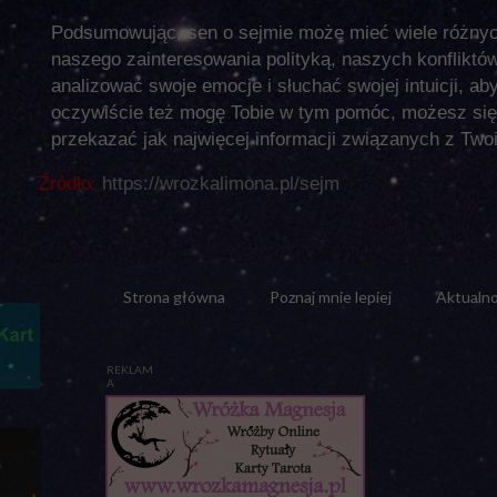
Podsumowując, sen o sejmie może mieć wiele różnyc
naszego zainteresowania polityką, naszych konfliktów
analizować swoje emocje i słuchać swojej intuicji, a
oczywiście też mogę Tobie w tym pomóc, możesz się 
przekazać jak najwięcej informacji związanych z Tw
Źródło:
https://wrozkalimona.pl/sejm
Strona główna
Poznaj mnie lepiej
Aktualno
REKLAM
A