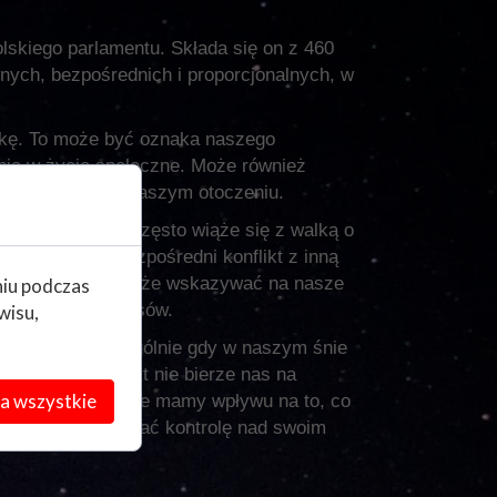
lskiego parlamentu. Składa się on z 460
ych, bezpośrednich i proporcjonalnych, w
ykę. To może być oznaka naszego
nia w życie społeczne. Może również
podejmowane w naszym otoczeniu.
 spory. Polityka często wiąże się z walką o
ejmie i mamy bezpośredni konflikt z inną
 znamy) taki sen może wskazywać na nasze
niu podczas
ezienia kompromisów.
wisu,
silności, szczególnie gdy w naszym śnie
 nie słucha, nikt nie bierze nas na
a wszystkie
ię zagubieni i nie mamy wpływu na to, co
trzebujemy odzyskać kontrolę nad swoim