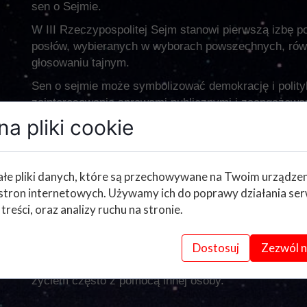
sen o Sejmie.
W III Rzeczypospolitej Sejm stanowi pierwszą izbę po
posłów, wybieranych w wyborach powszechnych, równ
głosowaniu tajnym.
Sen o sejmie może symbolizować demokrację i polit
zainteresowania sprawami publicznymi i zaangażowa
wskazywać na nasze pragnienie wpływu na decyzje 
a pliki cookie
Sen o sejmie może również odzwierciedlać konflikty i
władzę i różnicami zdań. Jeśli śnimy że jesteśmy w s
osobą, (często w takim śnie jest to polityk którego
łe pliki danych, które są przechowywane na Twoim urządze
własne konflikty w życiu codziennym i potrzebę znal
stron internetowych. Używamy ich do poprawy działania ser
 treści, oraz analizy ruchu na stronie.
Sen o sejmie może też być związany z poczuciem bez
uczestniczymy w obradach sejmu i czujemy że nikt nas
Dostosuj
Zezwól n
poważnie pod uwagę. Może to oznaczać, że czujemy s
się dzieje wokół nas. Może to być też sygnał, że po
życiem często z pomocą innej osoby.