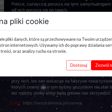
Polsce, zazwyczaj porusza się tymi samymi drogami
od nich porusza się po torach.
Jeśli w naszym śnie podróżujemy pustym Tramwajem,
a pliki cookie
nam bliskich, ten sen jednak nie wskazuje bezpośredn
przyjaciół. Dodatkowo ten sen jest bardziej ostrzeż
szansę nad tym wszystkim zapanować.
łe pliki danych, które są przechowywane na Twoim urządze
stron internetowych. Używamy ich do poprawy działania ser
Sen w którym z kolei Tramwaj jest wypełniony ludźmi
 treści, oraz analizy ruchu na stronie.
iż otacza nas w życiu dużo osób dla których jesteśm
zmianie pracy zostaniemy szybko zastąpieni kimś in
osobami które wydają nam się życzliwe a nawet częst
Dostosuj
Zezwól n
mamy przy sobie osoby szczere, życzliwe, wskazuje n
sen w którym to osoby w Tramwaju są dla nas agres
przy nich, ten sen wskazuje na fałszywe towarzystw
których znamy ale o tym byśmy wszystkim nie ufali
też rodziny osoby które będą gotowe nas skrzywdzić
Źródło:
https://wrozkalimona.pl/tramwaj