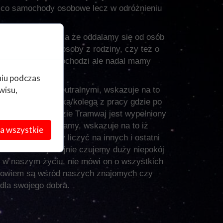
 co samochody osobowe lecz w odróżnieniu
 taki sen oznacza że oddalamy się od osób
io czy chodzi o osoby z rodziny, czy też o
eniem że do tego dochodzi ale nadal mamy
niu podczas
wisu,
, osobami nam neutralnymi, wskazuje na to
y kolejną koleżanką/kolegą z pracy gdzie po
nym. W snach gdzie Tramwaj jest wypełniony
o takie osoby znamy, wskazuje na to iż
a wszystkie
a to że możemy liczyć na innych i ostatni
ywne albo zwyczajnie czujemy duży niepokój
o w naszym życiu, nie mówi on o wszystkich
 bowiem są wśród naszych znajomych czy
 dla swojego dobra.