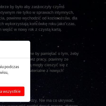
obrze by było aby zaskoczyły czymś
aktywnym nie tylko w sprawach intymnych,
cia, powinno wychodzić od koziorożców, dla
iech wykorzystają końcówkę roku jako czas,
m wejść w nowy rok z czystą kartą.
 Oczywiście, ważne by pamiętać o tym, żeby
pojawiać. Osoby bez pracy, powinny ze
 mają pracę, będą mogły cieszyć się z
niu podczas
 tylko korzyści materialne z nowych
wisu,
w tym okresie.
a wszystkie
wydawanie pieniędzy. Nie ma co ukrywać,