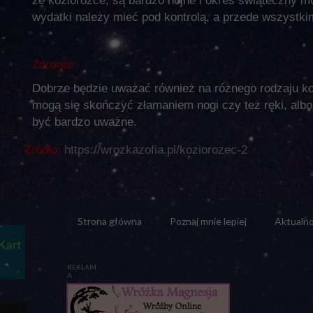
że koziorożce, są bardzo hojne i okres świąteczny m
wydatki należy mieć pod kontrolą, a przede wszystki
Zdrowie
Dobrze będzie uważać również na różnego rodzaju ko
mogą się skończyć złamaniem nogi czy też ręki, albo
być bardzo uważne.
Źródło:
https://wrozkazofia.pl/koziorozec-2
Strona główna
Poznaj mnie lepiej
Aktualno
REKLAM
A