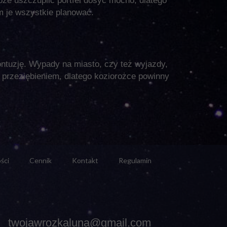
oże uszczuplić portfel dosyć mocno, dlatego
m je wszystkie planować.
ntuzję. Wypady na miasto, czy też wyjazdy,
 przeziębieniem, dlatego koziorożce powinny
ści
Cennik
Kontakt
Regulamin
twojawrozkaluna@gmail.com