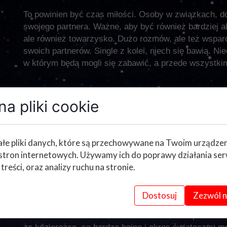
To powinien być czas miłości. Osoby w związkach, d
swojego partnera. Ważne, aby być również bardziej 
ale również towarzysko. Dużo rozmów, ale też wspar
swoich partnerów. Single z kolei, niech się bawią. N
w którym będą mogli się zabawić, a przede wszystki
Praca
a pliki cookie
Sfera zawodowa, przedstawia się bardzo obiecująco.
nie odrzucać propozycji zawodowych które się będą 
spokojną głową od razu je przyjmować, a osoby które
łe pliki danych, które są przechowywane na Twoim urządze
możliwości dalszego rozwoju. Warto pamiętać, że nie
stron internetowych. Używamy ich do poprawy działania ser
wyzwań, będą czekały na zodiakalnych koziorożców 
 treści, oraz analizy ruchu na stronie.
Dostosuj
Zezwól n
Finanse
W kwestiach finansów, warto uważać na nadplanowe 