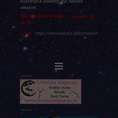
koziorożce powinny być bardzo
uważne.
DARMOWE PYTANIE - 1 wróżba za
darmo
Źródło:
https://wrozkazofia.pl/kozioroze
c
REKLAM
A
REKLAM
A