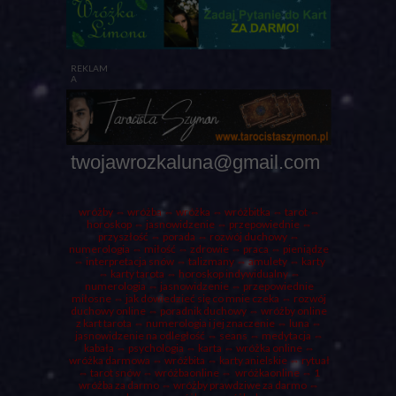
REKLAM
A
twojawrozkaluna@gmail.com
wróżby
⇔ wróżba ⇔
wróżka
⇔ wróżbitka ⇔
tarot
⇔
horoskop ⇔ jasnowidzenie ⇔ przepowiednie ⇔
przyszłość ⇔
porada
⇔ rozwój duchowy ⇔
numerologia ⇔ miłość ⇔ zdrowie ⇔ praca ⇔ pieniądze
⇔ interpretacja snów ⇔ talizmany ⇔ amulety ⇔
karty
⇔ karty tarota ⇔ horoskop indywidualny ⇔
numerologia
⇔ jasnowidzenie ⇔ przepowiednie
miłosne ⇔ jak dowiedzieć się co mnie czeka ⇔ rozwój
duchowy online ⇔ poradnik duchowy ⇔ wróżby online
z kart tarota ⇔ numerologia i jej znaczenie ⇔
luna
⇔
jasnowidzenie na odległość ⇔ seans ⇔ medytacja ⇔
kabała ⇔ psychologia ⇔ karta ⇔ wróżka online ⇔
wróżka darmowa
⇔
wróżbita
⇔
karty anielskie
⇔
rytuał
⇔ tarot snów ⇔ wróżbaonline ⇔ wróżkaonline ⇔
1
wróżba za darmo
⇔ wróżby prawdziwe za darmo ⇔