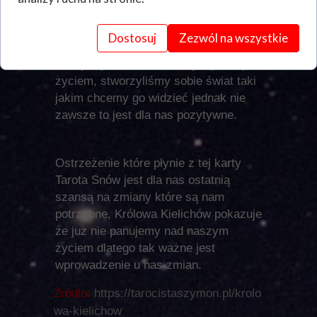
wskazała że emocje które odczuwamy
często w pełni nie są przez nas
Dostosuj
Zezwól na wszystkie
zrozumiałe mimo to nadal się nimi
kierujemy, nadal to one żądzą naszym
życiem, stworzyliśmy sobie świat taki
jakim chcemy go widzieć jednak nie
zawsze to jest dla nas pozytywne.
Ostrzeżenie które płynie z tej karty
Tarota Snów jest dla nas ostatnią
szansą na zmiany które są nam
potrzebne, Królowa Kielichów pokazuje
że już nie panujemy nad naszym
życiem dlatego tak ważne jest
wprowadzenie u nas zmian.
Źródło:
https://tarocistaszymon.pl/krolo
wa-kielichow