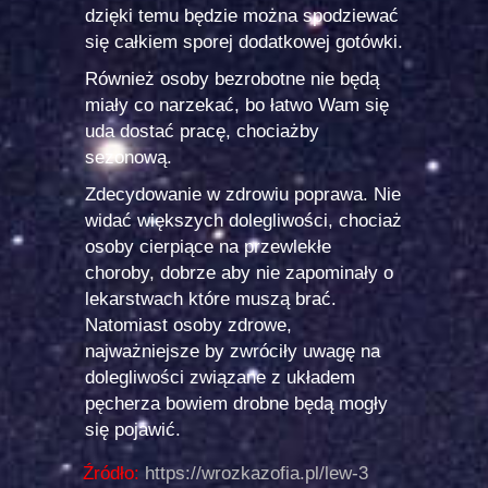
dzięki temu będzie można spodziewać
się całkiem sporej dodatkowej gotówki.
Również osoby bezrobotne nie będą
miały co narzekać, bo łatwo Wam się
uda dostać pracę, chociażby
sezonową.
Zdecydowanie w zdrowiu poprawa. Nie
widać większych dolegliwości, chociaż
osoby cierpiące na przewlekłe
choroby, dobrze aby nie zapominały o
lekarstwach które muszą brać.
Natomiast osoby zdrowe,
najważniejsze by zwróciły uwagę na
dolegliwości związane z układem
pęcherza bowiem drobne będą mogły
się pojawić.
Źródło:
https://wrozkazofia.pl/lew-3