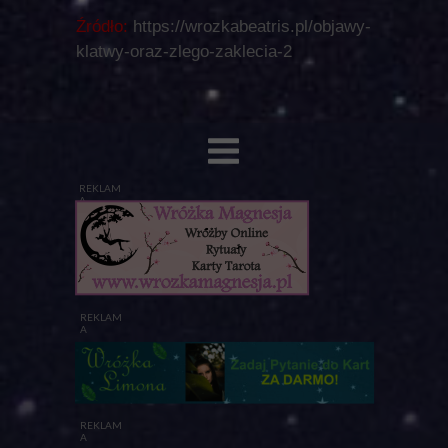
Źródło:
https://wrozkabeatris.pl/objawy-
klatwy-oraz-zlego-zaklecia-2
REKLAM
A
REKLAM
A
REKLAM
A