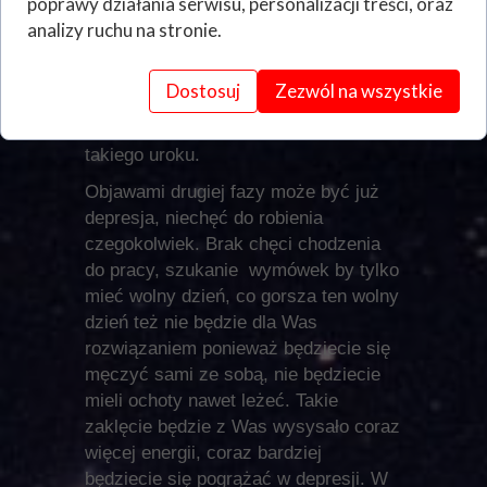
poprawy działania serwisu, personalizacji treści, oraz
mocniejszego, na szczęście
analizy ruchu na stronie.
wzmocnione złe zaklęcia i klątwy
zdarzają się dużo rzadziej i osoba
Dostosuj
Zezwól na wszystkie
która się tym nie zajmuje na co dzień
nie poradzi sobie sama z wykonaniem
takiego uroku.
Objawami drugiej fazy może być już
depresja, niechęć do robienia
czegokolwiek. Brak chęci chodzenia
do pracy, szukanie wymówek by tylko
mieć wolny dzień, co gorsza ten wolny
dzień też nie będzie dla Was
rozwiązaniem ponieważ będziecie się
męczyć sami ze sobą, nie będziecie
mieli ochoty nawet leżeć. Takie
zaklęcie będzie z Was wysysało coraz
więcej energii, coraz bardziej
będziecie się pogrążać w depresji. W