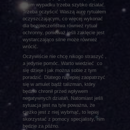
takim wypadku trzeba szybko działać.
Trzeba oczyścić Waszą aurę rytuałem
oczyszczającym, co więcej wykonać
dla bezpieczeństwa również rytuał
ochronny, ponieważ jeśli zaklęcie jest
wystarczająco silne może również
wrócić.
Oczywiście nie chcę nikogo straszyć ,
a jedynie pomóc. Warto wiedzieć co
się dzieje i jak można sobie z tym
poradzić. Dlatego najlepiej zaopatrzyć
się w amulet bądź talizman, który
będzie chronił przed wpływem
negatywnych działań. Natomiast jeśli
sytuacja jest na tyle poważna, że
ciężko jest z niej wybrnąć, to lepiej
skorzystać z pomocy specjalisty, nim
będzie za późno.