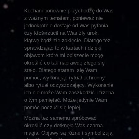
Kochani ponownie przychodzę do Was
z ważnym tematem, ponieważ nie
jednokrotnie dostaje od Was pytania
czy ktoś rzucił na Was zły urok,
klątwę bądź złe zaklęcie. Dlatego też
sprawdzając to w kartach i dzięki
objawom które mi opiszecie mogę
określić co tak naprawdę złego się
stało. Dlatego staram się Wam
pomóc, wykonując rytuał ochronny
albo rytuał oczyszczający. Wykonanie
ich nie może Wam zaszkodzić i trzeba
o tym pamiętać. Może jedynie Wam
pomóc poczuć się lepiej.
Można też samemu spróbować
określić czy dotknęła Was czarna
magia. Objawy są różne i symbolizują