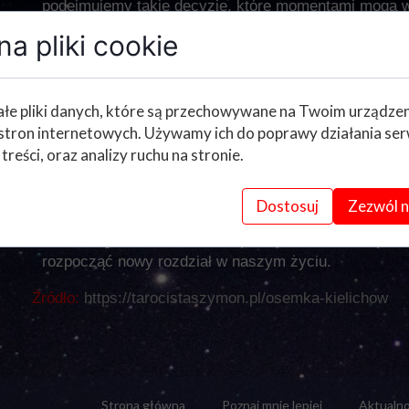
podejmujemy takie decyzje, które momentami mogą w
a pliki cookie
Karta Ósemka Kielichów jest wypełniona niepokojem,
zmienić, wskazuje nam że potrzebujemy nowej drogi ży
łe pliki danych, które są przechowywane na Twoim urządze
oczywista. Nowa ścieżka życiowa zaczyna się właśni
stron internetowych. Używamy ich do poprawy działania ser
jednak może nam towarzyszyć dłuższy czas, aż zro
 treści, oraz analizy ruchu na stronie.
pewności że to dobra droga dla nas.
Dostosuj
Zezwól n
W Astrologii karta Ósemka Kielichów jest symbolem
nietrwałego, na zakończenie pewnych działań, dążeni
rozpocząć nowy rozdział w naszym życiu.
Źródło:
https://tarocistaszymon.pl/osemka-kielichow
Strona główna
Poznaj mnie lepiej
Aktualno