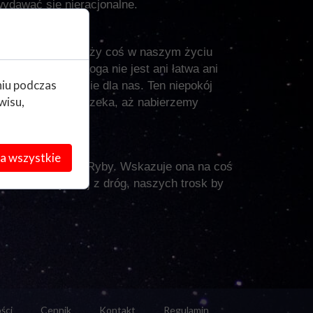
ydawać się nieracjonalne.
 pokazuje że należy coś w naszym życiu
ciowej ale ta droga nie jest ani łatwa ani
niu podczas
e w tym momencie dla nas. Ten niepokój
wisu,
zumiemy co nas czeka, aż nabierzemy
a wszystkie
 Saturna w znaku Ryby. Wskazuje ona na coś
e do końca jednej z dróg, naszych trosk by
ści
Cennik
Kontakt
Regulamin