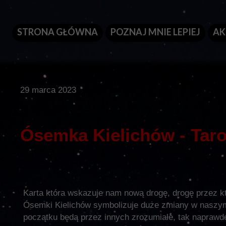
STRONA GŁÓWNA
POZNAJ MNIE LEPIEJ
AK
29 marca 2023
Ósemka Kielichów - Tar
Karta która wskazuje nam nową drogę, drogę przez któ
Ósemki Kielichów symbolizuje duże zmiany w naszym
początku będą przez innych zrozumiałe, tak naprawdę