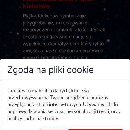
Kielichów
Piątka Kielichów symbolizuje
przygnębienie, rozczarowanie,
rozgoryczenie, smutek, złość. Jednak
często te negatywne emocje są
wypełnione dramatyzmem który tylko
zwiększa nasze doznania negatywne
mimo iż moglibyśmy się z nimi
szybciej uprać.
Zgoda na pliki cookie
Osoba przypisana do Piątku Kielichów
jest osobą często zamkniętą w sobie,
Cookies to małe pliki danych, które są
osobą która uważa że nic jej nie
przechowywane na Twoim urządzeniu podczas
wychodzi ogólnie bądź w ostatnim
przeglądania stron internetowych. Używamy ich do
czasie, taką osobę można powiązać z
poprawy działania serwisu, personalizacji treści, oraz
depresją, widzi ona wszystko w
analizy ruchu na stronie.
czarnych barwach mimo iż wydarzenia