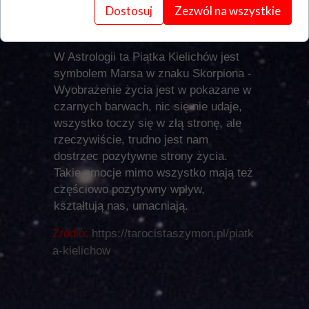
wokół tej osoby nie są aż tak
Dostosuj
Zezwól na wszystkie
tragiczne.
W Astrologii ta Piątka Kielichów jest
symbolem Marsa w znaku Skorpiona
-
Wyobrażenie życia jest w pokazane w
czarnych barwach, nic się nie udaje,
wszystko toczy się w złą stronę, ale
rzeczywiście, trudno jest nam
dostrzec pozytywne strony życia.
Takie emocje mimo wszystko mają też
częściowo pozytywny wpływ,
kształtują nas, umacniają.
Źródło:
https://tarocistaszymon.pl/piatk
a-kielichow