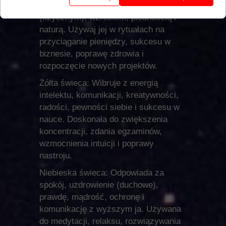
dobrobytem, uzdrowieniem
(fizycznym), wzrostem, płodnością i
naturą. Używaj jej w rytuałach na
przyciąganie pieniędzy, sukcesu w
biznesie, poprawę zdrowia i
rozpoczęcie nowych projektów.
Żółta świeca: Wibruje z energią
intelektu, komunikacji, kreatywności,
radości, pewności siebie i sukcesu w
nauce. Doskonała do zwiększenia
koncentracji, zdania egzaminów,
wzmocnienia intuicji i poprawy
nastroju.
Niebieska świeca: Odpowiada za
spokój, uzdrowienie (duchowe),
prawdę, mądrość, ochronę i
komunikację z wyższym ja. Używana
do medytacji, relaksu, rozwiązywania