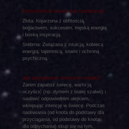
Złota/Srebrna świeca (lub metaliczna):
Złota: Kojarzona z obfitością,
bogactwem, sukcesem, męską energią
i boską inspiracją.
Srebrna: Związana z intuicją, kobiecą
energią, tajemnicą, snami i ochroną
psychiczną.
Jak przygotować świecę do rytuału?
Zanim zapalisz świecę, warto ją
oczyścić (np. dymem z białej szałwii) i
naoliwić odpowiednim olejkiem,
wklepując intencję w świecę. Podczas
naoliwiania (od knota do podstawy dla
przyciągania, od podstawy do knota
dla odpychania) skup się na tym,