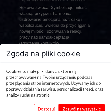
Różowa świeca: Symbolizuje miłość
własną, przyjaźń, harmonię,
uzdrowienie emocjonalne, troskę i
współczucie. Świetna do przyciągania
nowej miłości, uzdrawiania relacji,
pracy nad samoakceptacją i
łagodzenia konfliktów.
Zgoda na pliki cookie
Czarna świeca: Często błędnie
kojarzona wyłącznie z negatywnymi
aspektami, w rzeczywistości czarna
świeca jest potężnym narzędziem do
Cookies to małe pliki danych, które są
absorbowania negatywności, ochrony,
przechowywane na Twoim urządzeniu podczas
usuwania przeszkód i przełamywania
przeglądania stron internetowych. Używamy ich do
klątw. Używana jest także do odcięcia
poprawy działania serwisu, personalizacji treści, oraz
się od niechcianych energii i
analizy ruchu na stronie.
zakończenia cykli.
Zielona świeca: Związana z obfitością,
Dostosuj
Zezwól na wszystkie