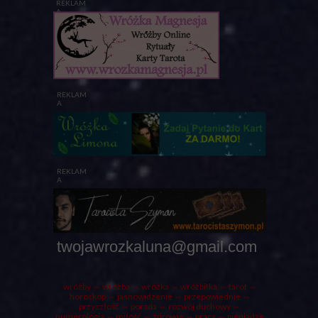
REKLAM
A
REKLAM
A
REKLAM
A
twojawrozkaluna@gmail.com
wróżby
⇔ wróżba ⇔
wróżka
⇔ wróżbitka ⇔
tarot
⇔
horoskop ⇔ jasnowidzenie ⇔ przepowiednie ⇔
przyszłość ⇔
porada
⇔ rozwój duchowy ⇔
numerologia ⇔ miłość ⇔ zdrowie ⇔ praca ⇔ pieniądze