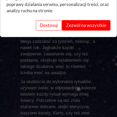
pamiętać że w każdym przypadku cel
poprawy działania serwisu, personalizacji treści, oraz
zamierzony, był osiągnięty. Warto też
analizy ruchu na stronie.
być cierpliwym.
Nie poddawać się jeśli nie widzimy
Dostosuj
Zezwól na wszystkie
efektów po miesiącu gdyż ja, wykonuję
działania otwarte, a co za tym idzie,
mogą zadziałać za tydzień, miesiąc, a
nawet rok. Jednakże każde
zwątpienie, zawahanie się, czy też
poddanie, skutkuje osłabieniem się
takiego działania, więc to również
trzeba mieć na uwadze.
Ja osobiście do wykonania rytuałów,
używam świec w odpowiednim kolorze
bowiem każdy rytuał wymaga innej
świecy. Potrzebne są też zioła
starannie dobrane, olejki eteryczne,
suszone kwiaty. Karty, czy też inne