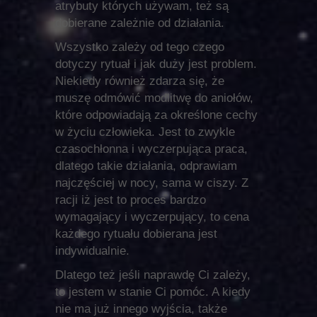
atrybuty których używam, też są
dobierane zależnie od działania.
Wszystko zależy od tego czego
dotyczy rytuał i jak duży jest problem.
Niekiedy również zdarza się, że
muszę odmówić modlitwę do aniołów,
które odpowiadają za określone cechy
w życiu człowieka. Jest to zwykle
czasochłonna i wyczerpująca praca,
dlatego takie działania, odprawiam
najczęściej w nocy, sama w ciszy. Z
racji iż jest to proces bardzo
wymagający i wyczerpujący, to cena
każdego rytuału dobierana jest
indywidualnie.
Dlatego też jeśli naprawdę Ci zależy,
to jestem w stanie Ci pomóc. A kiedy
nie ma już innego wyjścia, także