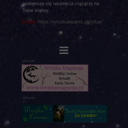
podejmuję się usunięcia ciążącej na
Tobie klątwy.
Źródło:
https://wrozkabeatris.pl/rytual
REKLAM
A
REKLAM
A