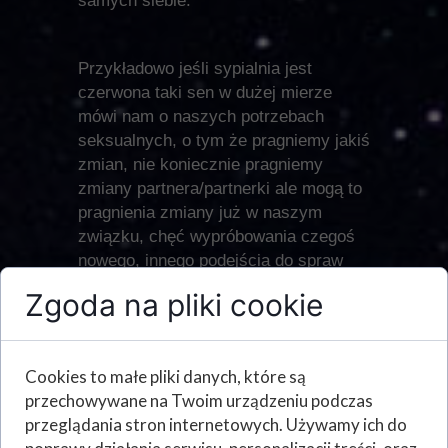
samych siebie.
Przykładowo jeśli sypialnia jest
czerwona taki sen w dużej mierze
mówi nam o naszych potrzebach
seksualnych, o tym że pragniemy jakiś
zmian, nie koniecznie pragniemy
zmiany partnera/partnerki ale mogą to
pragnienia zmiany już w naszym
związku, chęć wypróbowania czegoś
nowego, innego podejścia do spraw
intymnych.
Zgoda na pliki cookie
Jeśli sypialnia jest natomiast w
Cookies to małe pliki danych, które są
kolorze czarnym, taki sen wskazuje na
przechowywane na Twoim urządzeniu podczas
nasz zły nastrój, na depresję tą która
przeglądania stron internetowych. Używamy ich do
już jest albo tą która nadejdzie.