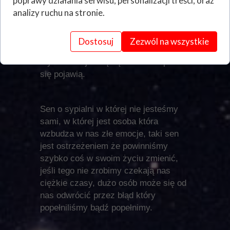
poprawy działania serwisu, personalizacji treści, oraz
Oczywiście bardzo ważne są też inne
analizy ruchu na stronie.
aspekty w śnie, rzadko kiedy sen
kończy się na samym
pomieszczeniu ale mimo to warto się
Dostosuj
Zezwól na wszystkie
zastanowić jak powstrzymać te złe
myśli które już są bądź które dopiero
się pojawią.
Sen o sypialni w której nie jesteśmy
sami, w której jest osoba która
wzbudza w nas złe emocje, taki sen
jest ostrzeżeniem że powinniśmy
szybko coś w swoim życiu zmienić,
jeśli tego nie zrobimy czekają nas
ciężkie czasy, dużo osób może się od
nas odwrócić przez błąd który
popełniliśmy bądź popełnimy.