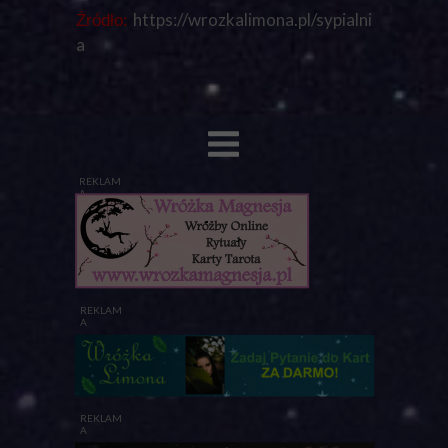
https://wrozkalimona.pl/sypialni
Źródło:
a
REKLAM
A
REKLAM
A
REKLAM
A