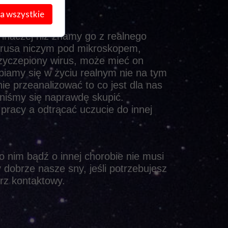
a wszystkie
inaczej niż znamy go z realnego
irusa niczym pod mikroskopem,
rzyczepiony wirus, może mieć on
piamy się w życiu realnym nie na tym
e przeanalizować to co jest dla nas
niśmy się naprawdę skupić.
racy a odtrącać uczucie do innej
 nim bądź o innej chorobie nie musi
dobrze nasze sny, jeśli potrzebujesz
rz kontaktowy.