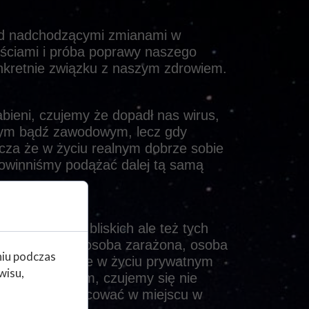
zed nadchodzącymi zmianami w
ościami i próba poprawy naszego
nkretnie związku z naszym zdrowiem.
abieni, czujemy że dopadł nas wirus,
tnym bądź zawodowym, lecz gdy
cza że w życiu realnym dobrze sobie
owinniśmy podążać dalej tą samą
ach, naszych bliskich ale też tych
iża się do nas osoba zarażona, osoba
niu podczas
 sen pokazuje że w życiu prywatnym
wisu,
em zawodowym, czujemy się nie
owinniśmy pracować w miejscu w