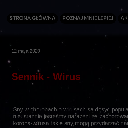
STRONA GŁÓWNA
POZNAJ MNIE LEPIEJ
AK
12 maja 2020
Sennik - Wirus
Sny w chorobach o wirusach są dosyć popul
nieustannie jesteśmy narażeni na zachorowan
korona-wirusa takie sny mogą przydarzać nam