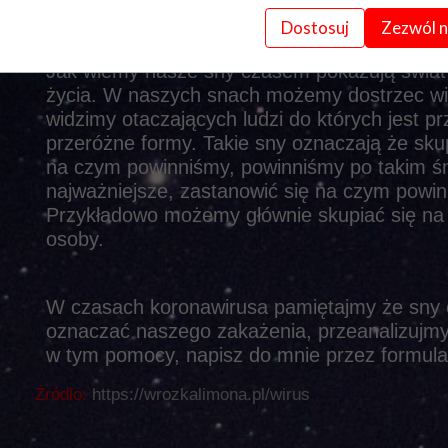
którym jesteśmy.
Dostosuj
Zezwól n
Jak wiemy nasze sny czasem pokazują świat 
życia. W naszych snach możemy dostrzec w
widzimy otaczających ludzi do których jest p
przeróżne formy. Takie sny oznaczają że sku
na czym powinniśmy, powinniśmy po takim śni
najważniejsze, zastanowić się na czym powin
Przykładowo możemy głównie skupiać się na p
osoby.
W czasach koronawirusa pamiętajmy że sny o
oznaczać naszego zakażenia, przeanalizujmy 
w tym pomocy, napisz do mnie przez formula
Źródło:
https://wrozkalimona.pl/wirus