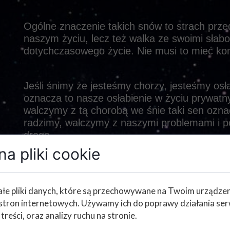
Ogólne znaczenie takich snów to strach pr
naszym życiu, lecz też walka ze swoimi słab
dotychczasowego życie. Nie musi to mieć ko
Jeśli śnimy że jesteśmy chorzy, jesteśmy osł
oznacza to nasze osłabienie w życiu prywa
walczymy z tą chorobą we śnie taki sen ozna
radzimy, walczymy z naszymi problemami i p
drogą.
a pliki cookie
Nasze sny często są skupione na innych osob
których nie znamy. Gdy śniąc widzimy że zbl
łe pliki danych, które są przechowywane na Twoim urządze
która zagraża naszemu życiu i zdrowiu, taki
stron internetowych. Używamy ich do poprawy działania ser
mamy wiele obaw związanych z naszym życi
 treści, oraz analizy ruchu na stronie.
pewni naszej posady bądź uważamy że nie p