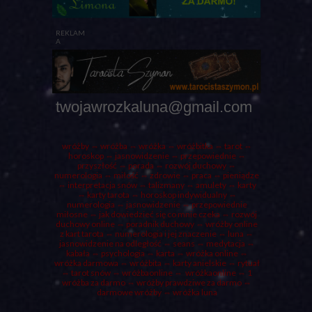
REKLAM
A
twojawrozkaluna@gmail.com
wróżby
⇔ wróżba ⇔
wróżka
⇔ wróżbitka ⇔
tarot
⇔
horoskop ⇔ jasnowidzenie ⇔ przepowiednie ⇔
przyszłość ⇔
porada
⇔ rozwój duchowy ⇔
numerologia ⇔ miłość ⇔ zdrowie ⇔ praca ⇔ pieniądze
⇔ interpretacja snów ⇔ talizmany ⇔ amulety ⇔
karty
⇔ karty tarota ⇔ horoskop indywidualny ⇔
numerologia
⇔ jasnowidzenie ⇔ przepowiednie
miłosne ⇔ jak dowiedzieć się co mnie czeka ⇔ rozwój
duchowy online ⇔ poradnik duchowy ⇔ wróżby online
z kart tarota ⇔ numerologia i jej znaczenie ⇔
luna
⇔
jasnowidzenie na odległość ⇔ seans ⇔ medytacja ⇔
kabała ⇔ psychologia ⇔ karta ⇔ wróżka online ⇔
wróżka darmowa
⇔
wróżbita
⇔
karty anielskie
⇔
rytuał
⇔ tarot snów ⇔ wróżbaonline ⇔ wróżkaonline ⇔
1
wróżba za darmo
⇔ wróżby prawdziwe za darmo ⇔
darmowe wróżby ⇔ wróżka luna