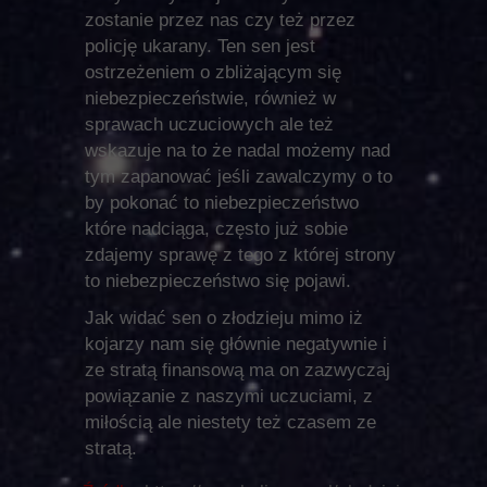
zostanie przez nas czy też przez
policję ukarany. Ten sen jest
ostrzeżeniem o zbliżającym się
niebezpieczeństwie, również w
sprawach uczuciowych ale też
wskazuje na to że nadal możemy nad
tym zapanować jeśli zawalczymy o to
by pokonać to niebezpieczeństwo
które nadciąga, często już sobie
zdajemy sprawę z tego z której strony
to niebezpieczeństwo się pojawi.
Jak widać sen o złodzieju mimo iż
kojarzy nam się głównie negatywnie i
ze stratą finansową ma on zazwyczaj
powiązanie z naszymi uczuciami, z
miłością ale niestety też czasem ze
stratą.