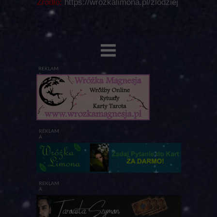
Źródło:
https://wrozkalimona.pl/zlodziej
REKLAM
A
REKLAM
A
REKLAM
A