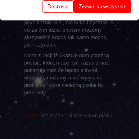
Mowa tu oczywiście o sile fizycznej
Dostosuj
Zezwól na wszystkie
jak i umysłowej. Karta bowiem
pokazuję nam, że możemy być
psychicznie silni, nie tylko fizycznie. A
co za tym idzie, słowem możemy
skrzywdzić kogoś tak samo mocno,
jak i czynami.
Karta z racji iż ukazuję nam potężną
postać, którą może być każda z nas,
pokazuję nam że będąc silnymi
osobami, możemy mieć wpływ na
problemy, które niejedną osobę by
przerosły.
https://tarocistaszymon.pl/sila
Źródło: