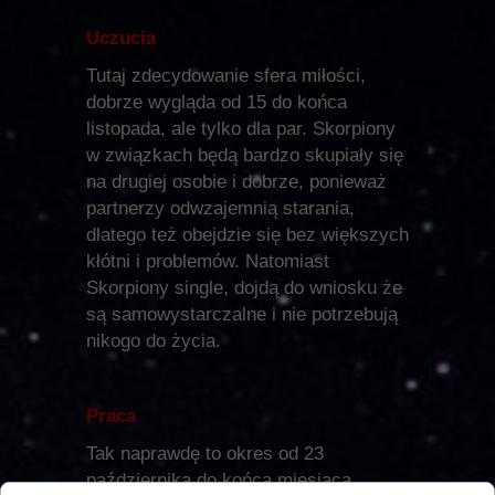
Uczucia
Tutaj zdecydowanie sfera miłości,
dobrze wygląda od 15 do końca
listopada, ale tylko dla par. Skorpiony
w związkach będą bardzo skupiały się
na drugiej osobie i dobrze, ponieważ
partnerzy odwzajemnią starania,
dlatego też obejdzie się bez większych
kłótni i problemów. Natomiast
Skorpiony single, dojdą do wniosku że
są samowystarczalne i nie potrzebują
nikogo do życia.
Praca
Tak naprawdę to okres od 23
października do końca miesiąca,