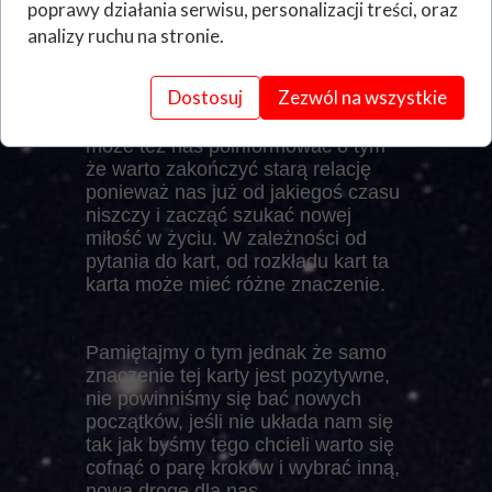
Owa karta może oznaczać wiele,
poprawy działania serwisu, personalizacji treści, oraz
może to być symbol narodzin
analizy ruchu na stronie.
nowego członka naszej rodziny,
początek nowej ścieżki kariery,
Dostosuj
Zezwól na wszystkie
informacja dla nas że powinniśmy
zacząć działać na własną rękę,
może też nas poinformować o tym
że warto zakończyć starą relację
ponieważ nas już od jakiegoś czasu
niszczy i zacząć szukać nowej
miłość w życiu. W zależności od
pytania do kart, od rozkładu kart ta
karta może mieć różne znaczenie.
Pamiętajmy o tym jednak że samo
znaczenie tej karty jest pozytywne,
nie powinniśmy się bać nowych
początków, jeśli nie układa nam się
tak jak byśmy tego chcieli warto się
cofnąć o parę kroków i wybrać inną,
nową drogę dla nas.