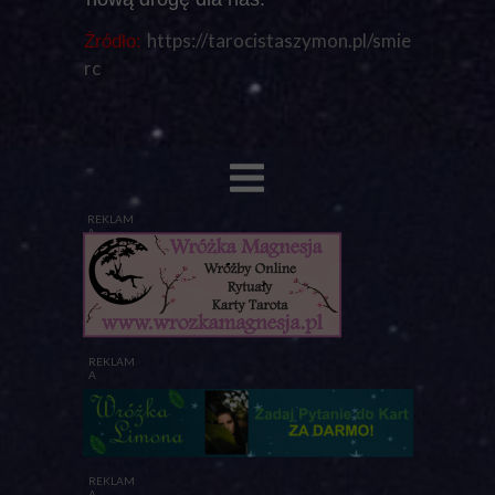
https://tarocistaszymon.pl/smie
Źródło:
rc
REKLAM
A
REKLAM
A
REKLAM
A