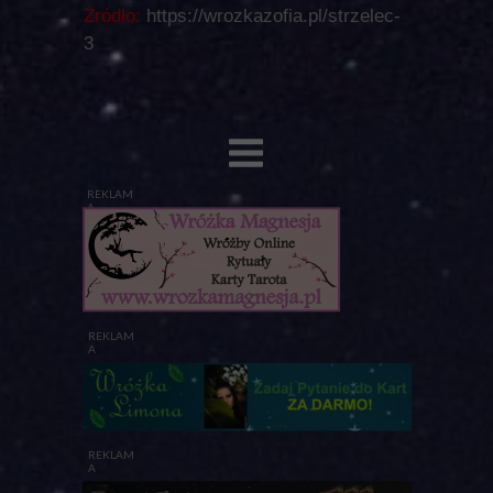
Źródło:
https://wrozkazofia.pl/strzelec-
3
REKLAM
A
REKLAM
A
REKLAM
A