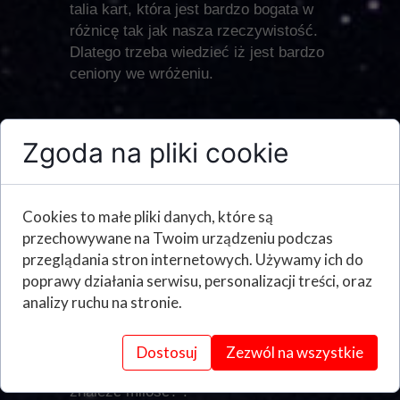
talia kart, która jest bardzo bogata w
różnicę tak jak nasza rzeczywistość.
Dlatego trzeba wiedzieć iż jest bardzo
ceniony we wróżeniu.
Zatem jak zadawać
Zgoda na pliki cookie
pytania do tarota?
Cookies to małe pliki danych, które są
przechowywane na Twoim urządzeniu podczas
1. Bądź precyzyjny:
przeglądania stron internetowych. Używamy ich do
poprawy działania serwisu, personalizacji treści, oraz
Konkretyzacja: Zamiast pytać "Co
analizy ruchu na stronie.
mnie czeka w miłości?", spróbuj
bardziej szczegółowo: "Jaki jest
potencjał mojego obecnego związku?"
Dostosuj
Zezwól na wszystkie
lub "Jakie kroki mogę podjąć, aby
znaleźć miłość?".