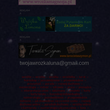
REKLAM
A
REKLAM
A
twojawrozkaluna@gmail.com
wróżby
⇔ wróżba ⇔
wróżka
⇔ wróżbitka ⇔
tarot
⇔
horoskop ⇔ jasnowidzenie ⇔ przepowiednie ⇔
przyszłość ⇔
porada
⇔ rozwój duchowy ⇔
numerologia ⇔ miłość ⇔ zdrowie ⇔ praca ⇔ pieniądze
⇔ interpretacja snów ⇔ talizmany ⇔ amulety ⇔
karty
⇔ karty tarota ⇔ horoskop indywidualny ⇔
numerologia
⇔ jasnowidzenie ⇔ przepowiednie
miłosne ⇔ jak dowiedzieć się co mnie czeka ⇔ rozwój
duchowy online ⇔ poradnik duchowy ⇔ wróżby online
z kart tarota ⇔ numerologia i jej znaczenie ⇔
luna
⇔