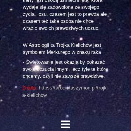
karty jest osobą uśmiechniętą, która
wydaje się zadowolona ze swojego
życia, losu, czasem jest to prawda ale
czasem też taka osoba nie chce
wrazić swoich prawdziwych uczuć.
W Astrologii ta Trójka Kielichów jest
symbolem Merkurego w znaku raka
- Świętowanie jest okazją by pokazać
swoje uczucia innym, lecz tyle te które
chcemy, czyli nie zawsze prawdziwe.
Źródło:
https://tarocistaszymon.pl/trojk
a-kielichow