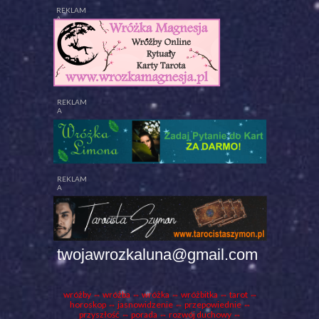
REKLAM
A
REKLAM
A
REKLAM
A
twojawrozkaluna@gmail.com
wróżby
⇔ wróżba ⇔
wróżka
⇔ wróżbitka ⇔
tarot
⇔
horoskop ⇔ jasnowidzenie ⇔ przepowiednie ⇔
przyszłość ⇔
porada
⇔ rozwój duchowy ⇔