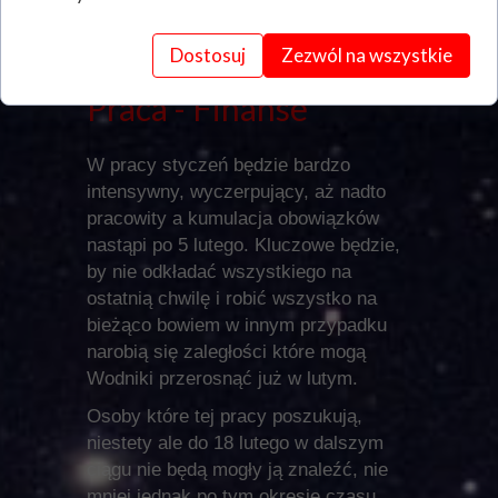
zdecydowanie na dobre.
Dostosuj
Zezwól na wszystkie
Praca - Finanse
W pracy styczeń będzie bardzo
intensywny, wyczerpujący, aż nadto
pracowity a kumulacja obowiązków
nastąpi po 5 lutego. Kluczowe będzie,
by nie odkładać wszystkiego na
ostatnią chwilę i robić wszystko na
bieżąco bowiem w innym przypadku
narobią się zaległości które mogą
Wodniki przerosnąć już w lutym.
Osoby które tej pracy poszukują,
niestety ale do 18 lutego w dalszym
ciągu nie będą mogły ją znaleźć, nie
mniej jednak po tym okresie czasu,