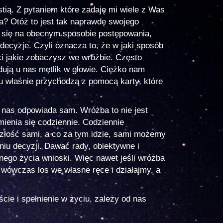
ią. Z pytaniem które zadaję mi wiele z Was
? Otóż to jest tak naprawdę swojego
a się na obecnym sposobie postępowania,
decyzje. Czyli oznacza to, że w jaki sposób
ki jakie zobaczysz we wróżbie. Często
dują u nas mętlik w głowie. Ciężko nam
tu właśnie przychodzą z pomocą karty, które
 nas odpowiada sam. Wróżba to nie jest
mienia się codziennie. Codziennie
złość sami, a co za tym idzie, sami możemy
u decyzji. Dawać rady, obiektywne i
ego życia wnioski. Więc nawet jeśli wróżba
 wówczas los we własne ręce i działajmy, a
ie i spełnienie w życiu, zależy od nas