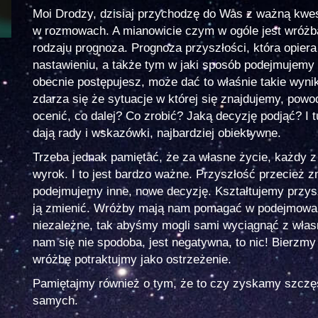
Moi Drodzy, dzisiaj przychodzę do Was z ważną kwest
w rozmowach. A mianowicie czym w ogóle jest wróżba
rodzaju prognoza. Prognoza przyszłości, która opier
nastawieniu, a także tym w jaki sposób podejmujemy 
obecnie postępujesz, może dać to właśnie takie wyni
zdarza się że sytuacje w której się znajdujemy, powo
ocenić, co dalej? Co zrobić? Jaką decyzję podjąć? I 
dają rady i wskazówki, najbardziej obiektywne.
Trzeba jednak pamiętać, że za własne życie, każdy z
wyrok. I to jest bardzo ważne. Przyszłość przecież z
podejmujemy inne, nowe decyzję. Kształtujemy przys
ją zmienić. Wróżby mają nam pomagać w podejmowani
niezależne, tak abyśmy mogli sami wyciągnąć z własn
nam się nie spodoba, jest negatywna, to nic! Bierzmy
wróżbę potraktujmy jako ostrzeżenie.
Pamiętajmy również o tym, że to czy zyskamy szczęśc
samych.