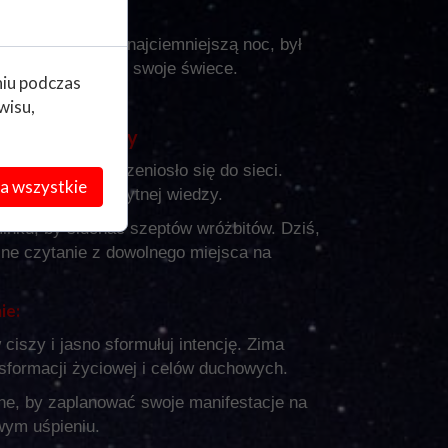
acje.
wiecy) zapalony w najciemniejszą noc, był
e o tym, zapalając swoje świece.
niu podczas
wisu,
ożytnej Wiedzy
twa również przeniosło się do sieci.
a wszystkie
rtalem do starożytnej wiedzy.
minku, by słuchać szeptów wróżbitów. Dziś,
ne czytanie z dowolnego miejsca na
ie:
 ciszy i jasno sformułuj intencję. Zima
sformacji życiowej i celów duchowych.
ne, by zaplanować swoje manifestacje na
wym uśpieniu.