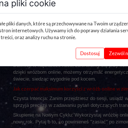
a pliki cookie
nie służy, przygotowując grunt pod wiosenne manifest
W tradycji celtyckiej i słowiańskiej, ogień (choćby ś
portalem do przywołania Słońca i nadziei. Pamiętajci
łe pliki danych, które są przechowywane na Twoim urządze
stron internetowych. Używamy ich do poprawy działania ser
 treści, oraz analizy ruchu na stronie.
Wróżby Online: Nowoczesny Portal do Star
W dobie cyfrowej, poszukiwanie duchowego przewodnic
Dostosuj
Zezwól n
Wróżby online stały się nowoczesnym i dostępnym po
Dawniej, w najdłuższe noce, zbieraliśmy się przy ko
dzięki wróżbom online, możemy otrzymać energetycz
świecie, siedząc wygodnie pod kocem.
Jak czerpać maksimum korzyści z wróżb online w zim
Czysta Intencja: Zanim przejdziesz do sesji, usiądź w
sprzyja precyzji w zadawaniu pytań dotyczących tran
Skupienie na Nowym Cyklu: Wykorzystaj wróżbę onli
nowy rok. Pytaj o to, co powinieneś "zasiać" po zimo