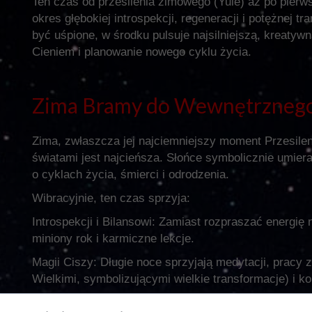
Ten czas od przesilenia zimowego (Yule) aż po pierw
okres głębokiej introspekcji, regeneracji i potężnej t
być uśpione, w środku pulsuje najsilniejszą, kreatyw
Cieniem i planowanie nowego cyklu życia.
Zima Bramy do Wewnętrznego
Zima, zwłaszcza jej najciemniejszy moment Przesile
światami jest najcieńsza. Słońce symbolicznie umiera
o cyklach życia, śmierci i odrodzenia.
Wibracyjnie, ten czas sprzyja:
Introspekcji i Bilansowi: Zamiast rozpraszać energię 
miniony rok i karmiczne lekcje.
Magii Ciszy: Długie noce sprzyjają medytacji, pracy 
Wielkimi, symbolizującymi wielkie transformacje) i 
Oczyszczaniu Starych Wzorców: To czas, by symbolic