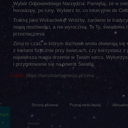
Wybór Odpowiedniego Narzędzia: Pamiętaj, że w sieci
horoskopy, po runy. Wybierz to, co intuicyjnie do C
Traktuj jako Wskazówkę: Wróżby, zarówno te tradycyj
mapą możliwości, a nie wyrocznią. To Ty, świadoma I
przeznaczenia.
Zima to czas, w którym duchowe wrota otwierają się s
z kartami fizycznie przy świecach, czy korzystasz z 
największa magia drzemie w Twoim sercu. Wykorzyst
i przygotowanie się na powrót Światła.
Źródło:
https://wrozkamagnesja.pl/zima
Strona główna
Poznaj mnie lepiej
Aktualno
REKLAM
A