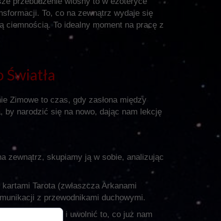
sze przebudzenie wiosny to w ezoteryce
ransformacji. To, co na zewnątrz wydaje się
ną ciemnością. To idealny moment na pracę z
 Światła
nie Zimowe to czas, gdy zasłona między
, by narodzić się na nowo, dając nam lekcję
na zewnątrz, skupiamy ją w sobie, analizując
z kartami Tarota (zwłaszcza Arkanami
komunikacji z przewodnikami duchowymi.
znie "zamrozić" i uwolnić to, co już nam